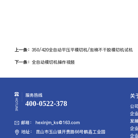
上一条：
350/420全自动平压平模切机/泡棉不干胶模切机试机
下一条：
全自动模切机操作视频
服务热线
关
400-0522-378
公
企
发
邮箱： hexinjm_ks@163.com

企
地址： 昆山市玉山镇开贵路66号鹤鑫工业园

企