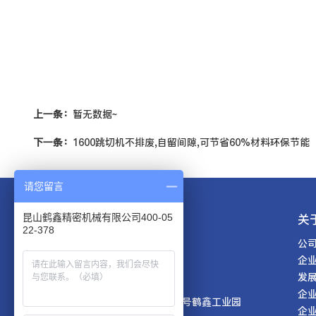
上一条：
暂无数据~
下一条：
1600跳切机不排废,自留间隙,可节省60%材料环保节能
请您留言
服务热线
关
昆山鹤鑫精密机械有限公司400-05
22-378
400-0522-378
公
企
发
邮箱： hexinjm_ks@163.com

企
地址： 昆山市玉山镇开贵路66号鹤鑫工业园

企