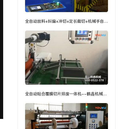
全自动放料+纠偏+冲切+定长裁切+机械手自动夹料+自动升降台堆叠一体机
全自动贴合覆膜切片排废一体机--鹤鑫机械又一款神机！